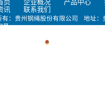
首页
企业概况
产品中心
资讯
联系我们
所有：贵州钢绳股份有限公司 地址：
7号
：0851-28419444 邮箱：office@gz
备17011005号
贵公网安备 5203020
支持：
华企立方
声明：本站内容由互联网收集整理，版
如有侵权请联系我们处理删除内容，谢