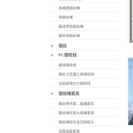
电梯用钢丝绳
用钢丝绳
输送带用钢丝绳
操纵用钢丝绳
钢丝
PC钢绞线
镀锌钢绞线
预应力混凝土用钢绞线
无粘结预应力钢绞线
钢丝绳索具
钢丝绳吊索—插编索扣
钢丝绳无接头插编索具
钢丝绳铝合金压制接头
双肢成套索具