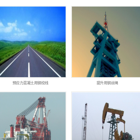
预应力混凝土用钢绞线
提升用钢丝绳