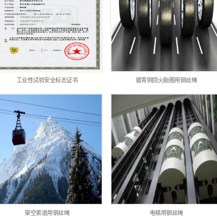
工业性试验安全标志证书
镀青铜回火胎圈用钢丝绳
架空索道用钢丝绳
电梯用钢丝绳