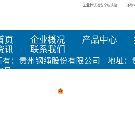
工业性试验安全标志证
环境
首页
企业概况
产品中心
资讯
联系我们
所有：贵州钢绳股份有限公司 地址：
7号
：0851-28419444 邮箱：office@gz
备17011005号
贵公网安备 5203020
支持：
华企立方
声明：本站内容由互联网收集整理，版
如有侵权请联系我们处理删除内容，谢