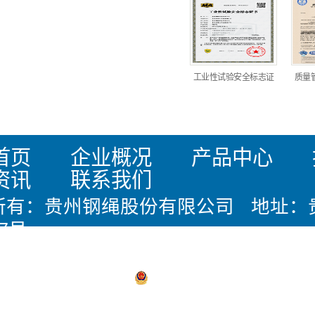
工业性试验安全标志证
质量
首页
企业概况
产品中心
资讯
联系我们
所有：贵州钢绳股份有限公司 地址：
7号
：0851-28419444 邮箱：office@gz
备17011005号
贵公网安备 5203020
支持：
华企立方