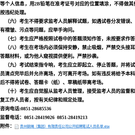
等个人信息，用2B铅笔在准考证号对应的位置填涂，不得做其
按违纪处理。
（六）考生不得要求监考人员解释试题，如遇试卷分发错误、
有褶皱、污点等问题，应举手询问。
（七）考生应严格按照试卷中的答题须知作答，未按要求作答
（八）考生在考场内必须保持安静，禁止吸烟，严禁交头接耳
答题材料，或为他人窥视提供便利。严禁抄袭。
（九）考试结束指令响，考生应立即起立、停止答题，并将试
员清点完毕后并允许离场，方可离开考场。如有违反将给予本科
后不得将试卷、答题卡（纸）、草稿纸带离考场。
（十）考生应自觉服从监考人员管理，接受监考人员的监督和
复工作人员者，按有关纪律和规定处理。
咨询电话:0851-28685536
监督电话：0851-28419026 0851-28419213
附件：
贵州钢绳（集团）有限责任公司公开招聘笔试人员名单.xlsx